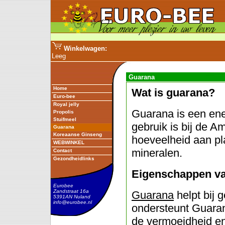
Winkelwagen:
Leeg
Guarana
Home
Wat is guarana?
Euro-bee
Royal jelly
Guarana is een ene
Propolis
Stuifmeel
gebruik is bij de 
Guarana
Koreaanse Ginseng
hoeveelheid aan pl
WEBWINKEL
mineralen.
Contact
Gezondheidlinks
Eigenschappen v
Eurobee
Zandstraat 16a
Guarana
helpt bij 
5391AN Nuland
info@eurobee.nl
ondersteunt Guaran
de vermoeidheid en